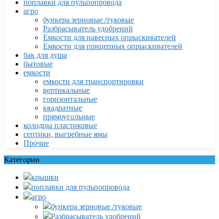
поплавки для пульпопровода
агро
бункера зерновые /туковые
Разбрасыватель удобрений
Емкости для навесных опрыскивателей
Емкости для прицепных опрыскивателей
бак для душа
бытовые
емкости
емкости для транспортировки
вертикальные
горизонтальные
квадратные
прямоугольные
колодцы пластиковые
септики, выгребные ямы
Прочие
Категории
крышки
поплавки для пульпопровода
агро
бункера зерновые /туковые
Разбрасыватель удобрений