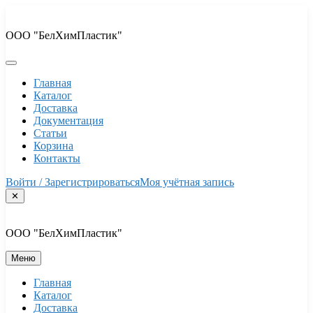
Перейти
к
ООО "БелХимПластик"
содержимому
Главная
Каталог
Доставка
Документация
Статьи
Корзина
Контакты
Войти / Зарегистрироваться
Моя учётная запись
✕
ООО "БелХимПластик"
Меню
Главная
Каталог
Доставка