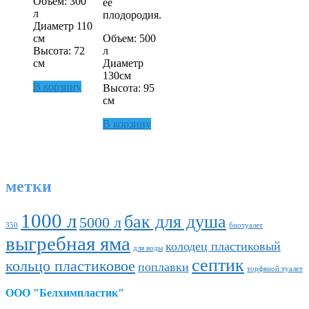
Объем: 300
ее
л
плодородия.
Диаметр 110
см
Объем: 500
Высота: 72
л
см
Диаметр
130см
В корзину
Высота: 95
см
В корзину
метки
1000 л
бак для душа
5000 л
350
биотуалет
выгребная яма
колодец пластиковый
для воды
септик
кольцо пластиковое
поплавки
торфяной туалет
ООО "Белхимпластик"