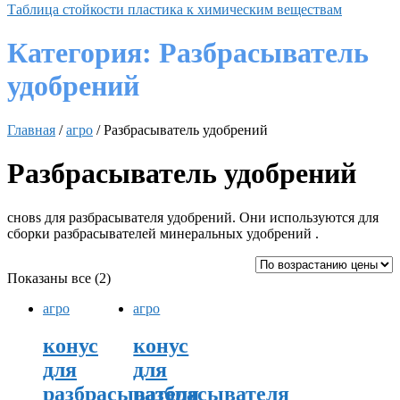
Таблица стойкости пластика к химическим веществам
Категория:
Разбрасыватель
удобрений
Главная
/
агро
/ Разбрасыватель удобрений
Разбрасыватель удобрений
сновs для разбрасывателя удобрений. Они используются для
сборки разбрасывателей минеральных удобрений .
Цены:
Показаны все (2)
по
агро
агро
возрастанию
конус
конус
для
для
разбрасывателя
разбрасывателя