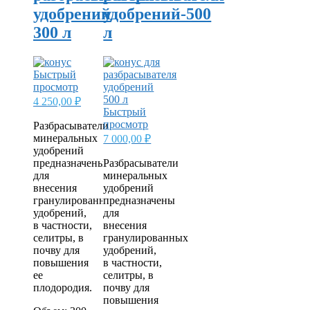
удобрений
удобрений-500
300 л
л
Быстрый
просмотр
4 250,00
₽
Быстрый
просмотр
Разбрасыватели
минеральных
7 000,00
₽
удобрений
предназначены
Разбрасыватели
для
минеральных
внесения
удобрений
гранулированных
предназначены
удобрений,
для
в частности,
внесения
селитры, в
гранулированных
почву для
удобрений,
повышения
в частности,
ее
селитры, в
плодородия.
почву для
повышения