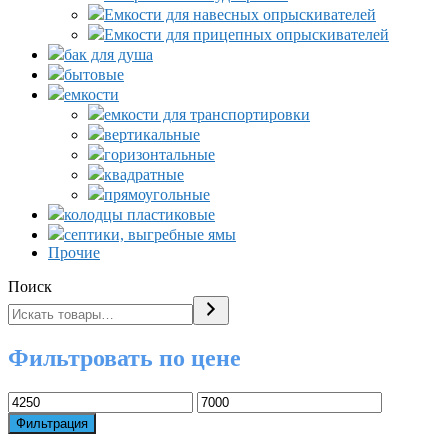
Емкости для навесных опрыскивателей
Емкости для прицепных опрыскивателей
бак для душа
бытовые
емкости
емкости для транспортировки
вертикальные
горизонтальные
квадратные
прямоугольные
колодцы пластиковые
септики, выгребные ямы
Прочие
Поиск
Фильтровать по цене
Минимальная
Максимальная
цена
цена
Фильтрация