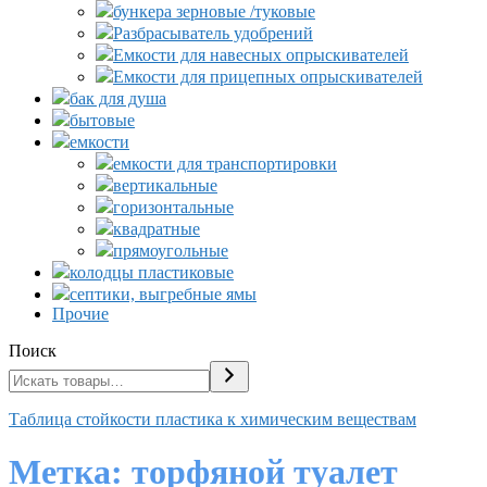
бункера зерновые /туковые
Разбрасыватель удобрений
Емкости для навесных опрыскивателей
Емкости для прицепных опрыскивателей
бак для душа
бытовые
емкости
емкости для транспортировки
вертикальные
горизонтальные
квадратные
прямоугольные
колодцы пластиковые
септики, выгребные ямы
Прочие
Поиск
Таблица стойкости пластика к химическим веществам
Метка:
торфяной туалет