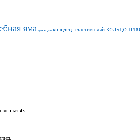
ебная яма
кольцо пла
колодец пластиковый
для воды
ышленная 43
апись