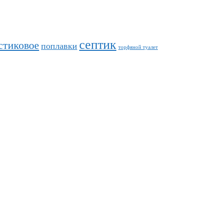
септик
стиковое
поплавки
торфяной туалет