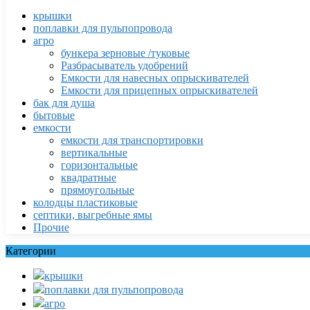
крышки
поплавки для пульпопровода
агро
бункера зерновые /туковые
Разбрасыватель удобрений
Емкости для навесных опрыскивателей
Емкости для прицепных опрыскивателей
бак для душа
бытовые
емкости
емкости для транспортировки
вертикальные
горизонтальные
квадратные
прямоугольные
колодцы пластиковые
септики, выгребные ямы
Прочие
Категории
крышки
поплавки для пульпопровода
агро