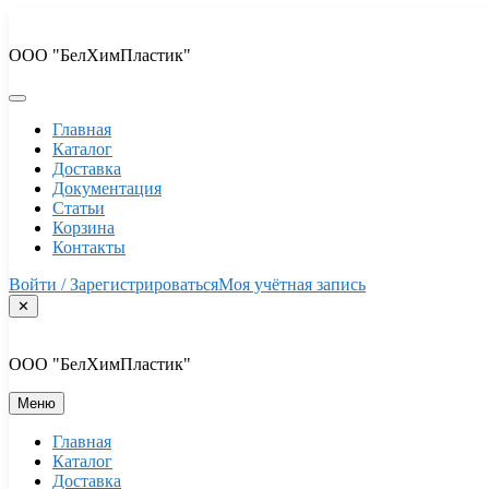
Перейти
к
ООО "БелХимПластик"
содержимому
Главная
Каталог
Доставка
Документация
Статьи
Корзина
Контакты
Войти / Зарегистрироваться
Моя учётная запись
✕
ООО "БелХимПластик"
Меню
Главная
Каталог
Доставка