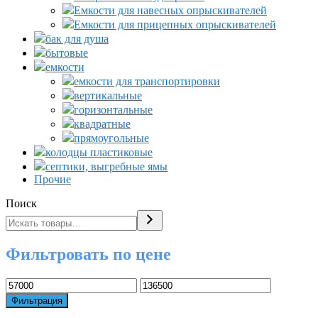
Емкости для навесных опрыскивателей
Емкости для прицепных опрыскивателей
бак для душа
бытовые
емкости
емкости для транспортировки
вертикальные
горизонтальные
квадратные
прямоугольные
колодцы пластиковые
септики, выгребные ямы
Прочие
Поиск
Фильтровать по цене
Минимальная
Максимальная
цена
цена
Фильтрация