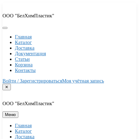
Перейти
к
ООО "БелХимПластик"
содержимому
Главная
Каталог
Доставка
Документация
Статьи
Корзина
Контакты
Войти / Зарегистрироваться
Моя учётная запись
✕
ООО "БелХимПластик"
Меню
Главная
Каталог
Доставка