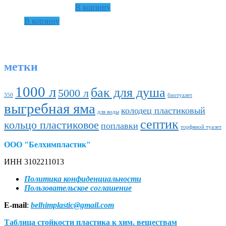
В корзину
В корзину
метки
1000 л
бак для душа
5000 л
350
биотуалет
выгребная яма
колодец пластиковый
для воды
септик
кольцо пластиковое
поплавки
торфяной туалет
ООО "Белхимпластик"
ИНН 3102211013
Политика конфиденциальности
Пользовательское соглашение
E-mail
:
belhimplastic@gmail.com
Таблица стойкости пластика к хим. веществам