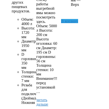
мм —
других
работы
Верх
пищевых
выгребной
продуктов.
ямы можно
посмотреть
Объем:
В корзину
здесь.
4000 л
Объем: 5000
Высота:
л Высота:
1720
200 см
мм
Высота
Диаметр:
оголовка: 60
1950
см Диаметр:
мм
195 см D
D
горловины:
горловины:
56 см
350
Толщина
мм
стенки: 10
Толщина
мм
стенки:
Внимание!!!
7 мм
перед
Резьба
установкой
для
…
подключения: — 1¼
(Дюйма)-
Выгребная
читать
Нижняя
яма-5000
дальше
л