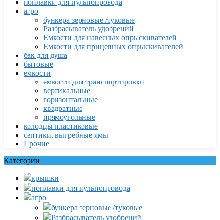
поплавки для пульпопровода
агро
бункера зерновые /туковые
Разбрасыватель удобрений
Емкости для навесных опрыскивателей
Емкости для прицепных опрыскивателей
бак для душа
бытовые
емкости
емкости для транспортировки
вертикальные
горизонтальные
квадратные
прямоугольные
колодцы пластиковые
септики, выгребные ямы
Прочие
Категории
крышки
поплавки для пульпопровода
агро
бункера зерновые /туковые
Разбрасыватель удобрений