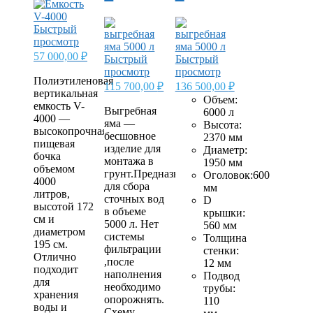
Быстрый
просмотр
57 000,00
₽
Быстрый
Быстрый
просмотр
просмотр
Полиэтиленовая
115 700,00
₽
136 500,00
₽
вертикальная
Объем:
емкость V-
Выгребная
6000 л
4000 —
яма —
Высота:
высокопрочная
бесшовное
2370 мм
пищевая
изделие для
Диаметр:
бочка
монтажа в
1950 мм
объемом
грунт.Предназначена
Оголовок:600
4000
для сбора
мм
литров,
сточных вод
D
высотой 172
в объеме
крышки:
​​см и
5000 л. Нет
560 мм
диаметром
системы
Толщина
195 см.
фильтрации
стенки:
Отлично
,после
12 мм
подходит
наполнения
Подвод
для
необходимо
трубы:
хранения
опорожнять.
110
воды и
Схему