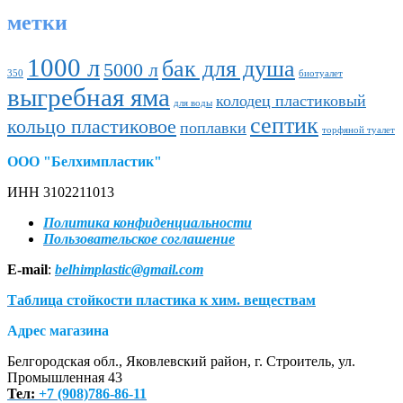
метки
1000 л
бак для душа
5000 л
350
биотуалет
выгребная яма
колодец пластиковый
для воды
септик
кольцо пластиковое
поплавки
торфяной туалет
ООО "Белхимпластик"
ИНН 3102211013
Политика конфиденциальности
Пользовательское соглашение
E-mail
:
belhimplastic@gmail.com
Таблица стойкости пластика к хим. веществам
Адрес магазина
Белгородская обл., Яковлевский район, г. Строитель, ул.
Промышленная 43
Тел:
+7 (908)786-86-11