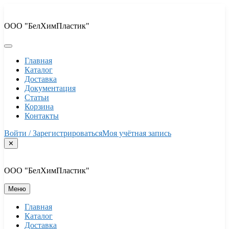
Перейти
к
ООО "БелХимПластик"
содержимому
Главная
Каталог
Доставка
Документация
Статьи
Корзина
Контакты
Войти / Зарегистрироваться
Моя учётная запись
✕
ООО "БелХимПластик"
Меню
Главная
Каталог
Доставка