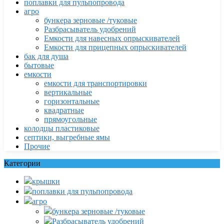
поплавки для пульпопровода
агро
бункера зерновые /туковые
Разбрасыватель удобрений
Емкости для навесных опрыскивателей
Емкости для прицепных опрыскивателей
бак для душа
бытовые
емкости
емкости для транспортировки
вертикальные
горизонтальные
квадратные
прямоугольные
колодцы пластиковые
септики, выгребные ямы
Прочие
Категории
крышки
поплавки для пульпопровода
агро
бункера зерновые /туковые
Разбрасыватель удобрений