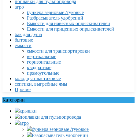
поплавки для пульпопровода
агро
бункера зерновые /туковые
Разбрасыватель удобрений
Емкости для навесных опрыскивателей
Емкости для прицепных опрыскивателей
бак для душа
бытовые
емкости
емкости для транспортировки
вертикальные
горизонтальные
квадратные
прямоугольные
колодцы пластиковые
септики, выгребные ямы
Прочие
Категории
крышки
поплавки для пульпопровода
агро
бункера зерновые /туковые
Разбрасыватель удобрений