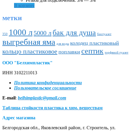
Резьба для подключения: 3/4 — 3/4
В корзину
метки
1000 л
бак для душа
5000 л
350
биотуалет
выгребная яма
колодец пластиковый
для воды
септик
кольцо пластиковое
поплавки
торфяной туалет
ООО "Белхимпластик"
ИНН 3102211013
Политика конфиденциальности
Пользовательское соглашение
E-mail
:
belhimplastic@gmail.com
Таблица стойкости пластика к хим. веществам
Адрес магазина
Белгородская обл., Яковлевский район, г. Строитель, ул.