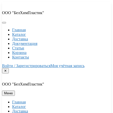
Перейти
к
ООО "БелХимПластик"
содержимому
Главная
Каталог
Доставка
Документация
Статьи
Корзина
Контакты
Войти / Зарегистрироваться
Моя учётная запись
✕
ООО "БелХимПластик"
Меню
Главная
Каталог
Доставка