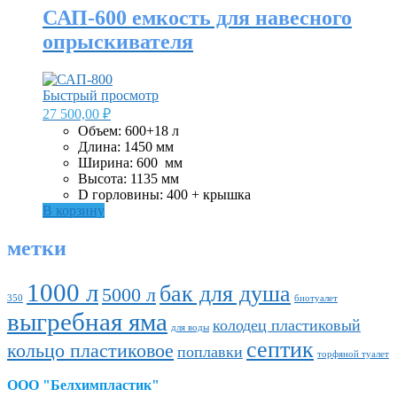
САП-600 емкость для навесного
опрыскивателя
Быстрый просмотр
27 500,00
₽
Объем: 600+18 л
Длина: 1450 мм
Ширина: 600 ​​ мм
Высота: 1135 мм
D горловины: 400 + крышка
В корзину
метки
1000 л
бак для душа
5000 л
350
биотуалет
выгребная яма
колодец пластиковый
для воды
септик
кольцо пластиковое
поплавки
торфяной туалет
ООО "Белхимпластик"