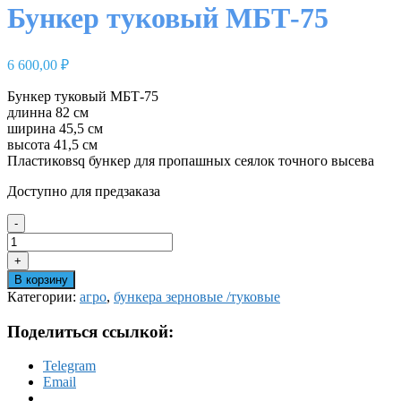
Бункер туковый МБТ-75
6 600,00
₽
Бункер туковый МБТ-75
длинна 82 см
ширина 45,5 см
высота 41,5 см
Пластиковsq бункер для пропашных сеялок точного высева
Доступно для предзаказа
-
Количество
товара
+
Бункер
В корзину
туковый
Категории:
агро
,
бункера зерновые /туковые
МБТ-75
Поделиться ссылкой:
Telegram
Email