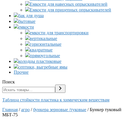
Емкости для навесных опрыскивателей
Емкости для прицепных опрыскивателей
бак для душа
бытовые
емкости
емкости для транспортировки
вертикальные
горизонтальные
квадратные
прямоугольные
колодцы пластиковые
септики, выгребные ямы
Прочие
Поиск
Таблица стойкости пластика к химическим веществам
Главная
/
агро
/
бункера зерновые /туковые
/ Бункер туковый
МБТ-75