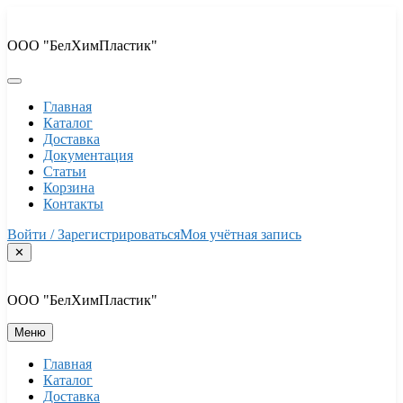
Перейти
к
ООО "БелХимПластик"
содержимому
Главная
Каталог
Доставка
Документация
Статьи
Корзина
Контакты
Войти / Зарегистрироваться
Моя учётная запись
✕
ООО "БелХимПластик"
Меню
Главная
Каталог
Доставка