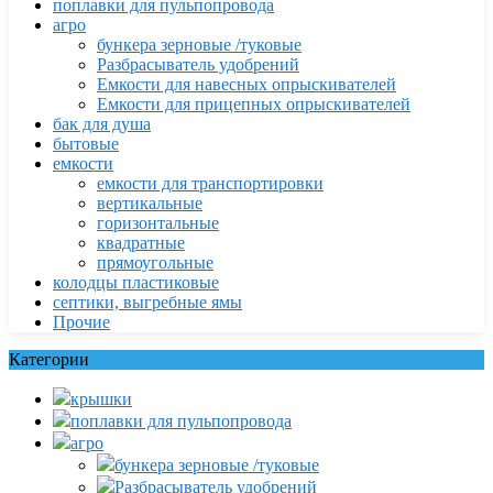
поплавки для пульпопровода
агро
бункера зерновые /туковые
Разбрасыватель удобрений
Емкости для навесных опрыскивателей
Емкости для прицепных опрыскивателей
бак для душа
бытовые
емкости
емкости для транспортировки
вертикальные
горизонтальные
квадратные
прямоугольные
колодцы пластиковые
септики, выгребные ямы
Прочие
Категории
крышки
поплавки для пульпопровода
агро
бункера зерновые /туковые
Разбрасыватель удобрений