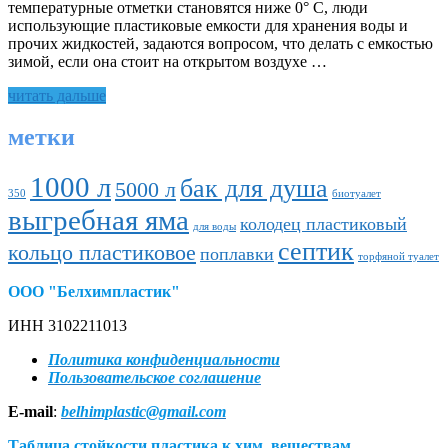
температурные отметки становятся ниже 0° C, люди
использующие пластиковые емкости для хранения воды и
прочих жидкостей, задаются вопросом, что делать с емкостью
зимой, если она стоит на открытом воздухе …
Хранение
читать дальше
пластиковых
емкостей
метки
зимой.
1000 л
бак для душа
5000 л
350
биотуалет
выгребная яма
колодец пластиковый
для воды
септик
кольцо пластиковое
поплавки
торфяной туалет
ООО "Белхимпластик"
ИНН 3102211013
Политика конфиденциальности
Пользовательское соглашение
E-mail
:
belhimplastic@gmail.com
Таблица стойкости пластика к хим. веществам