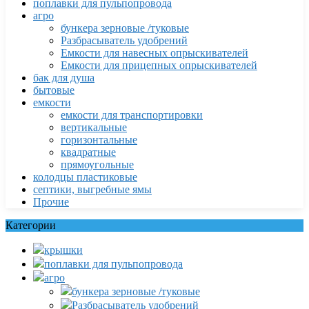
поплавки для пульпопровода
агро
бункера зерновые /туковые
Разбрасыватель удобрений
Емкости для навесных опрыскивателей
Емкости для прицепных опрыскивателей
бак для душа
бытовые
емкости
емкости для транспортировки
вертикальные
горизонтальные
квадратные
прямоугольные
колодцы пластиковые
септики, выгребные ямы
Прочие
Категории
крышки
поплавки для пульпопровода
агро
бункера зерновые /туковые
Разбрасыватель удобрений