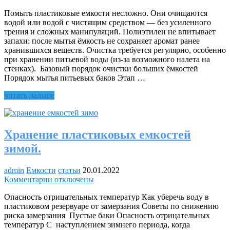
Помыть пластиковые емкости несложно. Они очищаются
водой или водой с чистящим средством — без усиленного
трения и сложных манипуляций. Полиэтилен не впитывает
запахи: после мытья ёмкость не сохраняет аромат ранее
хранившихся веществ. Очистка требуется регулярно, особенно
при хранении питьевой воды (из‑за возможного налета на
стенках). Базовый порядок очистки больших ёмкостей
Порядок мытья питьевых баков Этап …
Как
читать дальше
помыть
пластиковую
емкость
Хранение пластиковых емкостей
зимой.
admin
Емкости
статьи
20.01.2022
к
Комментарии
отключены
записи
Опасность отрицательных температур Как уберечь воду в
Хранение
пластиковом резервуаре от замерзания Советы по снижению
пластиковых
риска замерзания Пустые баки Опасность отрицательных
емкостей
температур С наступлением зимнего периода, когда
зимой.