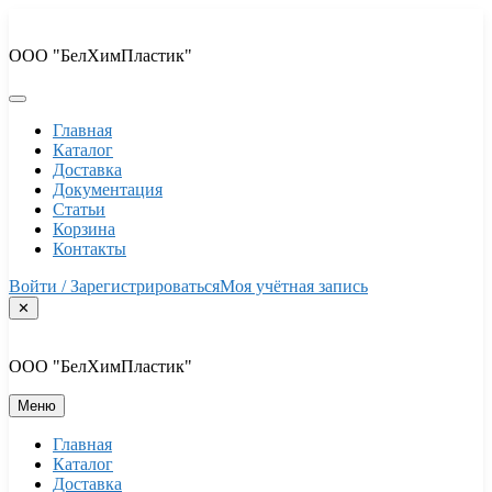
Перейти
к
ООО "БелХимПластик"
содержимому
Главная
Каталог
Доставка
Документация
Статьи
Корзина
Контакты
Войти / Зарегистрироваться
Моя учётная запись
✕
ООО "БелХимПластик"
Меню
Главная
Каталог
Доставка