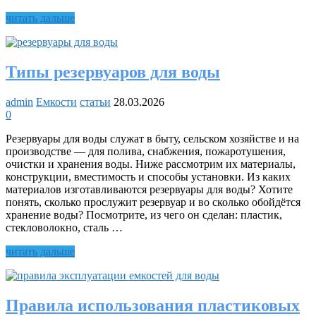
Накопительный
читать дальше
бак
для
системы
полива
Типы резервуаров для воды
admin
Емкости
статьи
28.03.2026
0
Резервуары для воды служат в быту, сельском хозяйстве и на
производстве — для полива, снабжения, пожаротушения,
очистки и хранения воды. Ниже рассмотрим их материалы,
конструкции, вместимость и способы установки. Из каких
материалов изготавливаются резервуары для воды? Хотите
понять, сколько прослужит резервуар и во сколько обойдётся
хранение воды? Посмотрите, из чего он сделан: пластик,
стекловолокно, сталь …
Типы
читать дальше
резервуаров
для
воды
Правила использования пластиковых