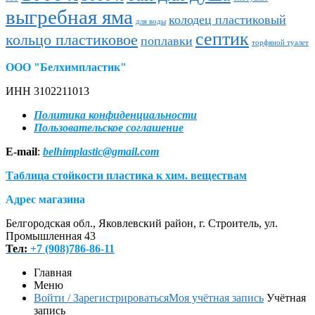
выгребная яма
колодец пластиковый
для воды
септик
кольцо пластиковое
поплавки
торфяной туалет
ООО "Белхимпластик"
ИНН 3102211013
Политика конфиденциальности
Пользовательское соглашение
E-mail
:
belhimplastic@gmail.com
Таблица стойкости пластика к хим. веществам
Адрес магазина
Белгородская обл., Яковлевский район, г. Строитель, ул.
Промышленная 43
Тел:
+7 (908)786-86-11
Главная
Меню
Войти / Зарегистрироваться
Моя учётная запись
Учётная
запись