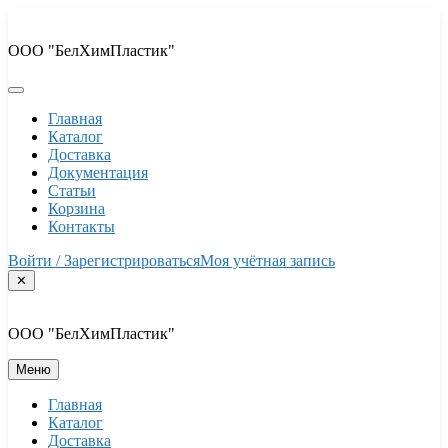
Перейти
к
ООО "БелХимПластик"
содержимому
Главная
Каталог
Доставка
Документация
Статьи
Корзина
Контакты
Войти / Зарегистрироваться
Моя учётная запись
✕
ООО "БелХимПластик"
Меню
Главная
Каталог
Доставка