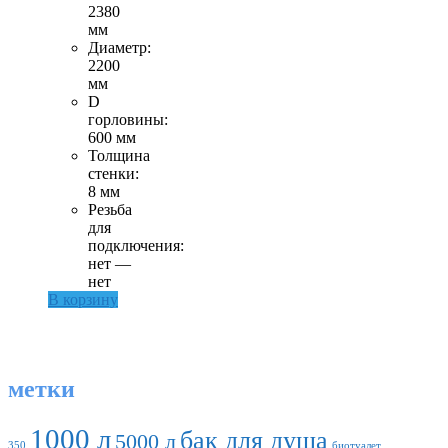
2380
мм
Диаметр:
2200
мм
D
горловины:
600 мм
Толщина
стенки:
8 мм
Резьба
для
подключения:
нет —
нет
В корзину
метки
1000 л
бак для душа
5000 л
350
биотуалет