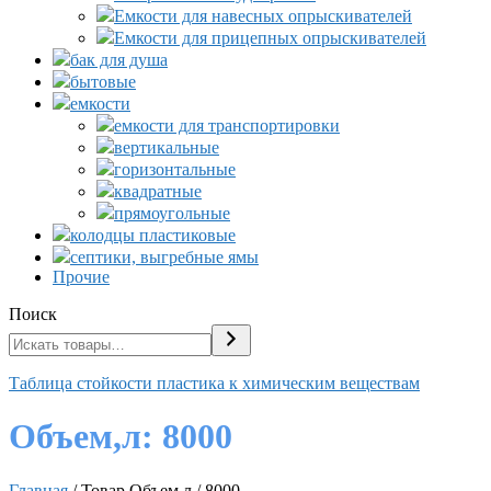
Емкости для навесных опрыскивателей
Емкости для прицепных опрыскивателей
бак для душа
бытовые
емкости
емкости для транспортировки
вертикальные
горизонтальные
квадратные
прямоугольные
колодцы пластиковые
септики, выгребные ямы
Прочие
Поиск
Таблица стойкости пластика к химическим веществам
Объем,л:
8000
Главная
/ Товар Объем,л / 8000