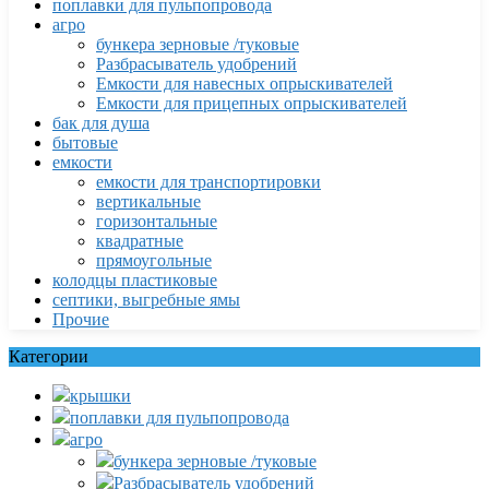
поплавки для пульпопровода
агро
бункера зерновые /туковые
Разбрасыватель удобрений
Емкости для навесных опрыскивателей
Емкости для прицепных опрыскивателей
бак для душа
бытовые
емкости
емкости для транспортировки
вертикальные
горизонтальные
квадратные
прямоугольные
колодцы пластиковые
септики, выгребные ямы
Прочие
Категории
крышки
поплавки для пульпопровода
агро
бункера зерновые /туковые
Разбрасыватель удобрений