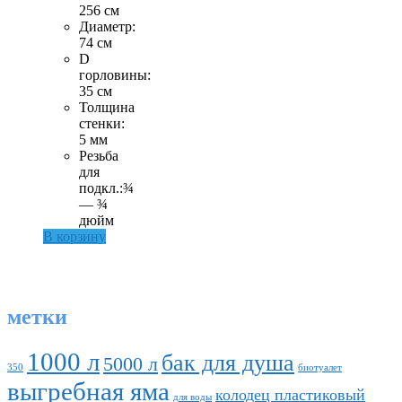
256 см
Диаметр:
74 см
D
горловины:
35 см
Толщина
стенки:
5 мм
Резьба
для
подкл.:¾
— ¾
дюйм
В корзину
метки
1000 л
бак для душа
5000 л
350
биотуалет
выгребная яма
колодец пластиковый
для воды