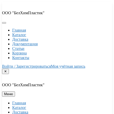
Перейти
к
ООО "БелХимПластик"
содержимому
Главная
Каталог
Доставка
Документация
Статьи
Корзина
Контакты
Войти / Зарегистрироваться
Моя учётная запись
✕
ООО "БелХимПластик"
Меню
Главная
Каталог
Доставка