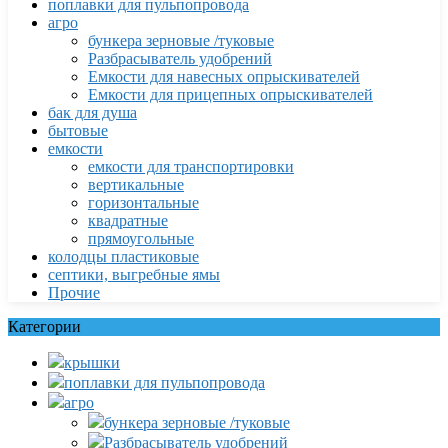
поплавки для пульпопровода
агро
бункера зерновые /туковые
Разбрасыватель удобрений
Емкости для навесных опрыскивателей
Емкости для прицепных опрыскивателей
бак для душа
бытовые
емкости
емкости для транспортировки
вертикальные
горизонтальные
квадратные
прямоугольные
колодцы пластиковые
септики, выгребные ямы
Прочие
Категории
крышки
поплавки для пульпопровода
агро
бункера зерновые /туковые
Разбрасыватель удобрений