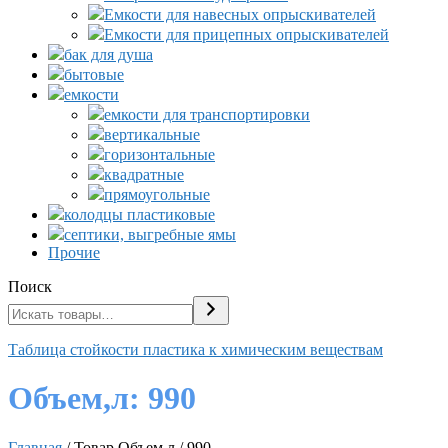
Емкости для навесных опрыскивателей
Емкости для прицепных опрыскивателей
бак для душа
бытовые
емкости
емкости для транспортировки
вертикальные
горизонтальные
квадратные
прямоугольные
колодцы пластиковые
септики, выгребные ямы
Прочие
Поиск
Таблица стойкости пластика к химическим веществам
Объем,л:
990
Главная
/ Товар Объем,л / 990